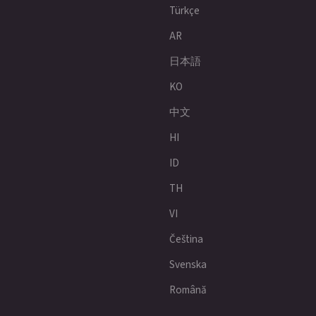
Türkçe
AR
日本語
KO
中文
HI
ID
TH
VI
Čeština
Svenska
Română