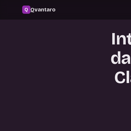
Qvantaro
In
da
C