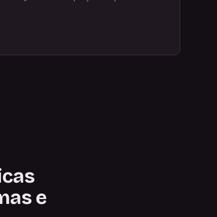
icas
mas e