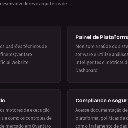
a desenvolvedores e arquitetos de
Painel de Plataform
, os padrões técnicos de
Monitore a saúde do siste
definem Qvantaro
software e utilize anális
fficial Website
.
inteligentes e métricas 
Dashboard
.
do
Compliance e segur
 os motores de execução
Acesse documentação det
is e como os controles de
plataforma, políticas de
as de mercado em
Qvantaro ·
com o tratamento de da