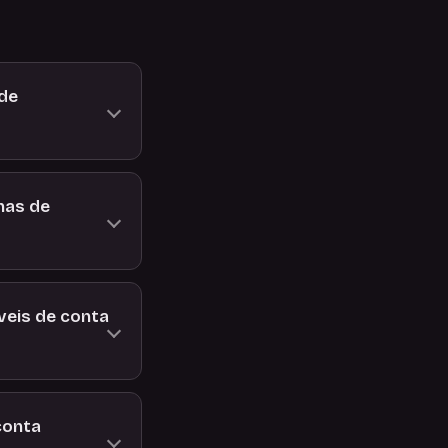
 de
nas de
veis de conta
conta