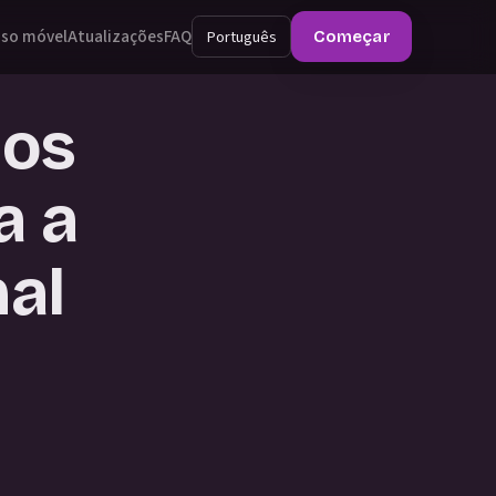
so móvel
Atualizações
FAQ
Português
Começar
dos
a a
al