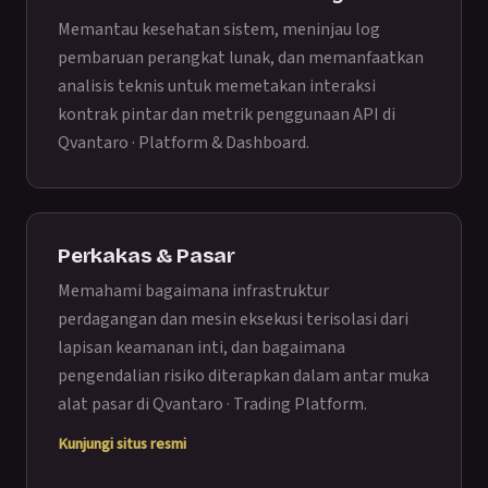
Memantau kesehatan sistem, meninjau log
pembaruan perangkat lunak, dan memanfaatkan
analisis teknis untuk memetakan interaksi
kontrak pintar dan metrik penggunaan API di
Qvantaro · Platform & Dashboard
.
Perkakas & Pasar
Memahami bagaimana infrastruktur
perdagangan dan mesin eksekusi terisolasi dari
lapisan keamanan inti, dan bagaimana
pengendalian risiko diterapkan dalam antar muka
alat pasar di
Qvantaro · Trading Platform
.
Kunjungi situs resmi