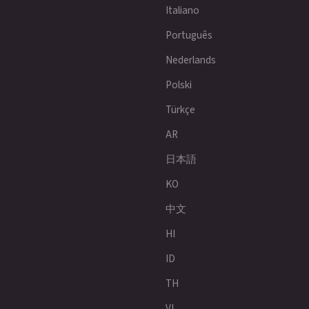
Italiano
Português
Nederlands
Polski
Türkçe
AR
日本語
KO
中文
HI
ID
TH
VI