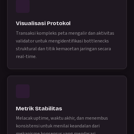
Visualisasi Protokol
Transaksi kompleks peta mengalir dan aktivitas
validator untuk mengidentifikasi bottlenecks
struktural dan titik kemacetan jaringan secara
real-time.
Metrik Stabilitas
Melacak uptime, waktu akhir, dan menembus
konsistensi untuk menilai keandalan dari
mekanisme konsensus yang mendasari.