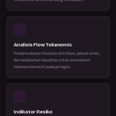
Analisis Flow Tokenomic
Penyelundupan Visualize distribusi, jadwal emisi,
dan kedalaman likuiditas untuk memahami
tekanan ekonomi pada jaringan.
Indikator Resiko