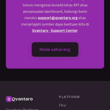
teknis mengenai konektivitas API atau
penyesuaian dashboard, hubungi kami
melalui
support@qvantaro.org
atau
menjelajahi sumber daya bantuan kita di
Qvantaro · Support Center
.
Mulai sekarang
PLATFORM
Qvantaro
Fitur