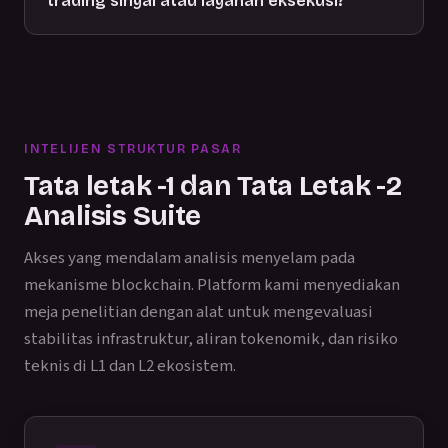
trading sinyal atau layanan eksekusi?
INTELIJEN STRUKTUR PASAR
Tata letak -1 dan Tata Letak -2
Analisis Suite
Akses yang mendalam analisis menyelam pada
mekanisme blockchain. Platform kami menyediakan
meja penelitian dengan alat untuk mengevaluasi
stabilitas infrastruktur, aliran tokenomik, dan risiko
teknis di L1 dan L2 ekosistem.