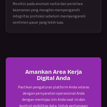
Monitor pada anomali rantai dan peristiwa
keamanan yang mungkin mempengaruhi
integritas protokol sebelum mempengaruhi
sentimen pasar yang lebih luas.
Amankan Area Kerja
Digital Anda
Pastikan pengaturan platform Anda selaras
dengan persyaratan operasional Anda
dengan meninjau izin Anda saat ini dan
kontrol visibilitas data. Untuk pertanyaan