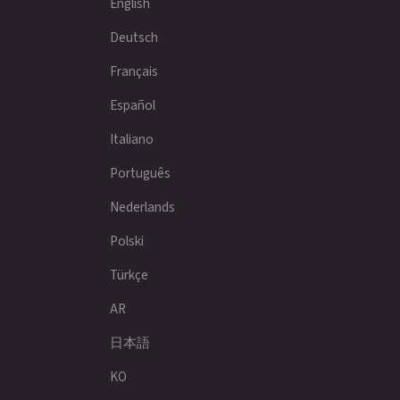
English
Deutsch
Français
Español
Italiano
Português
Nederlands
Polski
Türkçe
AR
日本語
KO