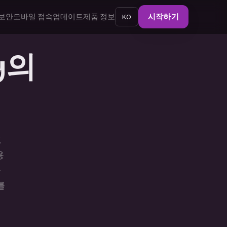
보안
모바일 접속
업데이트
제품 정보
KO
시작하기
ty의
고
용
구
를