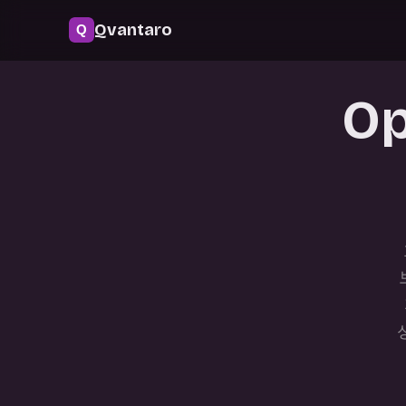
Qvantaro
Op