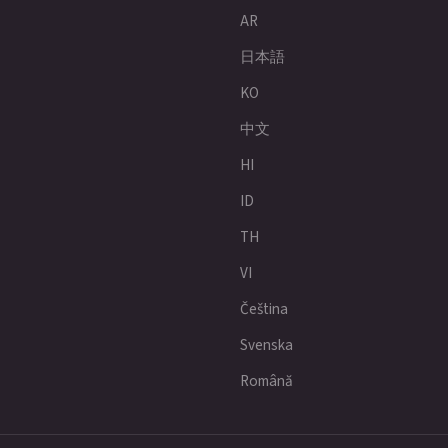
AR
日本語
KO
中文
HI
ID
TH
VI
Čeština
Svenska
Română