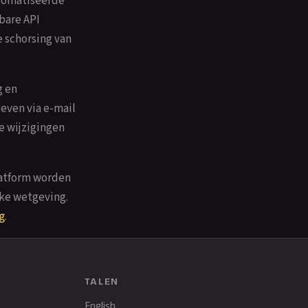
utomatiseerde
bare API
 schorsing van
g en
even via e-mail
ke wijzigingen
latform worden
ke wetgeving.
g
.
TALEN
English