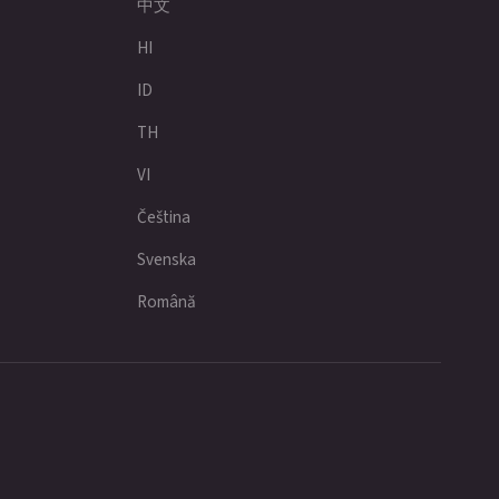
中文
HI
ID
TH
VI
Čeština
Svenska
Română