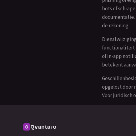
phishing of eni
bots of schrape
documentatie. 
de rekening.
Dienstwijzigin
functionaliteit
of in-app notif
betekent aanva
Geschillenbesle
opgelost door 
Voor juridisch
Qvantaro