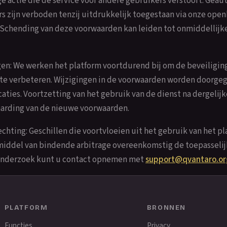
ge actie die de service voor andere gebruikers verstoort. Gea
rs zijn verboden tenzij uitdrukkelijk toegestaan via onze open
Schending van deze voorwaarden kan leiden tot onmiddellijke
gen: We werken het platform voortdurend bij om de beveiligin
 te verbeteren. Wijzigingen in de voorwaarden worden doorgeg
icaties. Voortzetting van het gebruik van de dienst na dergelij
arding van de nieuwe voorwaarden.
chting: Geschillen die voortvloeien uit het gebruik van het p
middel van bindende arbitrage overeenkomstig de toepasselij
 onderzoek kunt u contact opnemen met
support@qvantaro.or
PLATFORM
BRONNEN
Functies
Privacy