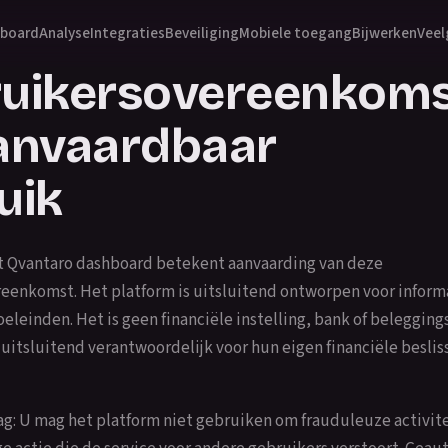
board
Analyse
Integraties
Beveiliging
Mobiele toegang
Bijwerken
Veel
uikersovereenkom
anvaardbaar
uik
t Qvantaro dashboard betekent aanvaarding van deze
eenkomst. Het platform is uitsluitend ontworpen voor inform
eleinden. Het is geen financiële instelling, bank of belegging
 uitsluitend verantwoordelijk voor hun eigen financiële beslis
g: U mag het platform niet gebruiken om frauduleuze activit