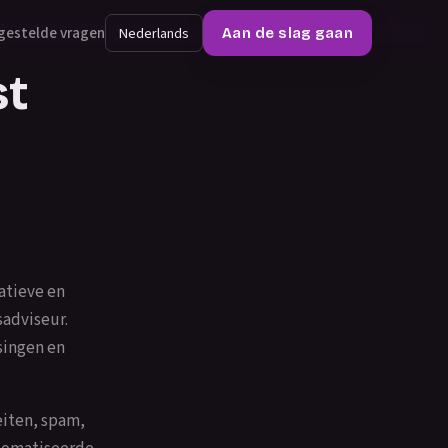
gestelde vragen
Nederlands
Aan de slag gaan
st
atieve en
sadviseur.
singen en
eiten, spam,