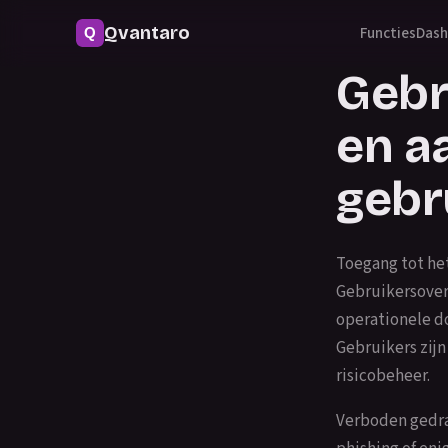
Qvantaro
Functies
Dash
Gebr
en a
gebr
Toegang tot he
Gebruikersover
operationele do
Gebruikers zijn
risicobeheer.
Verboden gedra