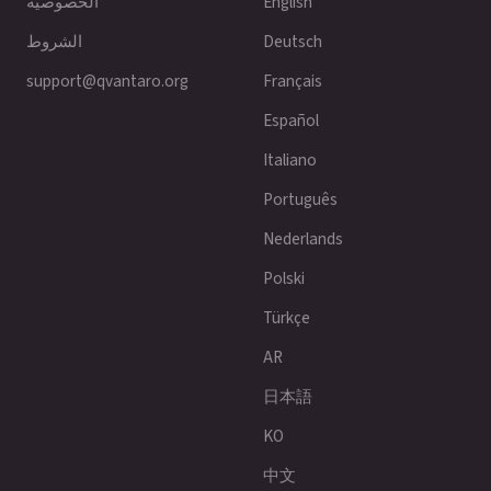
English
الخصوصية
Deutsch
الشروط
support@qvantaro.org
Français
Español
Italiano
Português
Nederlands
Polski
Türkçe
AR
日本語
KO
中文