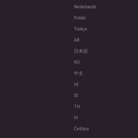
Nederlands
Polski
Türkçe
AR
日本語
KO
中文
HI
ID
TH
VI
Čeština