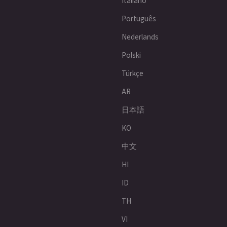
Italiano
Português
Nederlands
Polski
Türkçe
AR
日本語
KO
中文
HI
ID
TH
VI