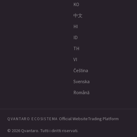
KO
中文
HI
ID
TH
VI
Čeština
Svenska
Română
Official Website
Trading Platform
QVANTARO ECOSISTEMA
© 2026 Qvantaro. Tutti i diritti riservati.