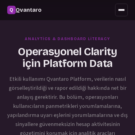
Güvenlik
Qvantaro
Mobil erişim
Güncellemeler
ANALYTICS & DASHBOARD LITERACY
SSS
Operasyonel Clarity
için Platform Data
Etkili kullanımı Qvantaro Platform, verilerin nasıl
görselleştirildiği ve rapor edildiği hakkında net bir
anlayış gerektirir. Bu bölüm, operasyonları
kullanıcıların panmetrikleri yorumlamalarına,
yapılandırma uyarı eşlerini yorumlamalarına ve dış
sinyallere güvenmeksizin hesap aktivitesinin
gözetimini korumak için analitik araçları