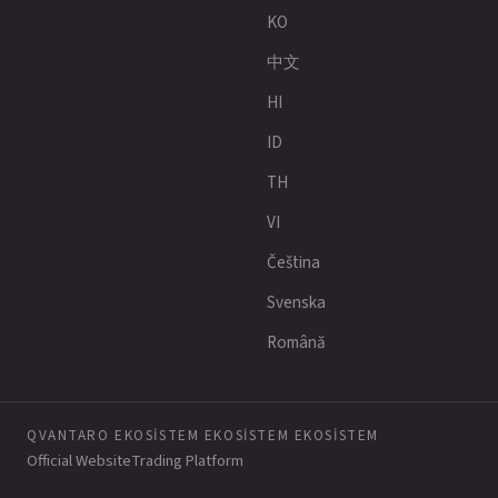
KO
中文
HI
ID
TH
VI
Čeština
Svenska
Română
QVANTARO EKOSISTEM EKOSISTEM EKOSISTEM
Official Website
Trading Platform