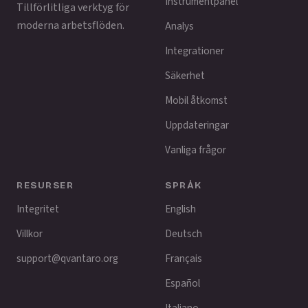
Instrumentpanel
Tillförlitliga verktyg för
moderna arbetsflöden.
Analys
Integrationer
Säkerhet
Mobil åtkomst
Uppdateringar
Vanliga frågor
RESURSER
SPRÅK
Integritet
English
Villkor
Deutsch
support@qvantaro.org
Français
Español
Italiano