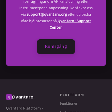
förfrågningar om API-anslutning eller
instrumentpanelanpassning, kontakta oss
via
support@qvantaro.org
eller utforska
våra hjälpresurser på
Qvantaro · Support
Center
.
Kom igång
PLATTFORM
Qvantaro
Funktioner
Qvantaro Plattform -