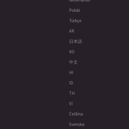
Polski
Türkçe
AR
日本語
KO
中文
HI
ID
TH
VI
Čeština
Svenska