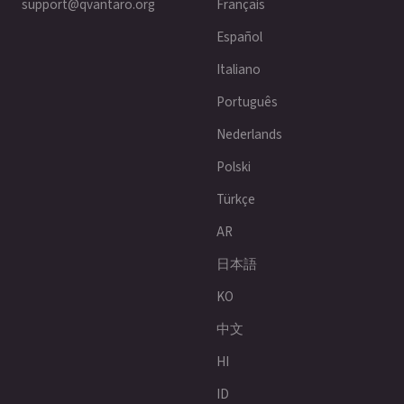
support@qvantaro.org
Français
Español
Italiano
Português
Nederlands
Polski
Türkçe
AR
日本語
KO
中文
HI
ID