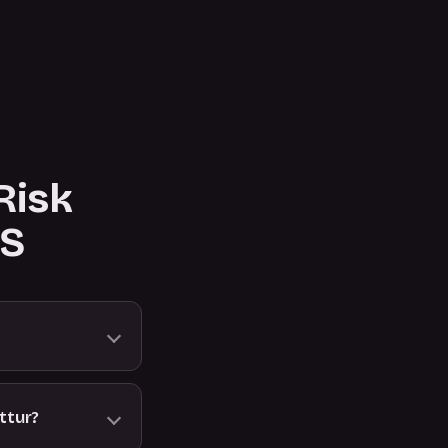
Risk
SS
ttur?