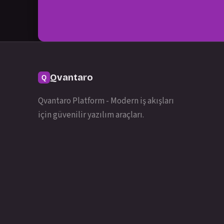
Qvantaro
Qvantaro Platform - Modern iş akışları
için güvenilir yazılım araçları.