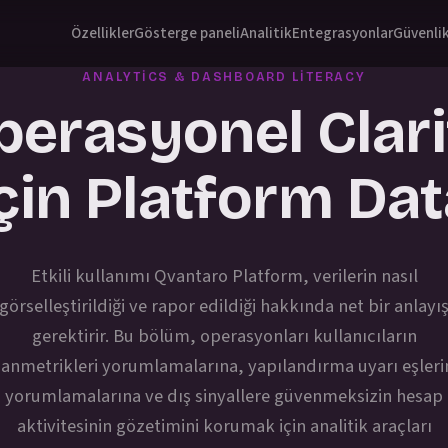
Özellikler
Gösterge paneli
Analitik
Entegrasyonlar
Güvenli
ANALYTICS & DASHBOARD LITERACY
perasyonel Clari
çin Platform Da
Etkili kullanımı Qvantaro Platform, verilerin nasıl
görselleştirildiği ve rapor edildiği hakkında net bir anlayı
gerektirir. Bu bölüm, operasyonları kullanıcıların
anmetrikleri yorumlamalarına, yapılandırma uyarı eşleri
yorumlamalarına ve dış sinyallere güvenmeksizin hesap
aktivitesinin gözetimini korumak için analitik araçları