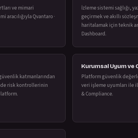
rtları ve mimari
İzleme sistemi sağlığı, y
mi aracılığıyla
Qvantaro ·
geçirmek ve akıllı sözleş
haritalamak için teknik an
Dashboard
.
Kurumsal Uyum ve G
 güvenlik katmanlarından
Platform güvenlik değerle
nde risk kontrollerinin
veri işleme uyumları ile i
Platform
.
& Compliance
.