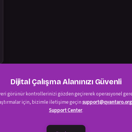
Dijital Çalışma Alanınızı Güvenli
 veri görünür kontrollerinizi gözden geçirerek operasyonel ger
raştırmalar için, bizimle iletişime geçin
support@qvantaro.org
Support Center
.