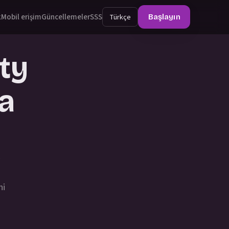
k
Mobil erişim
Güncellemeler
SSS
Türkçe
Başlayın
ty
ta
ş
ni