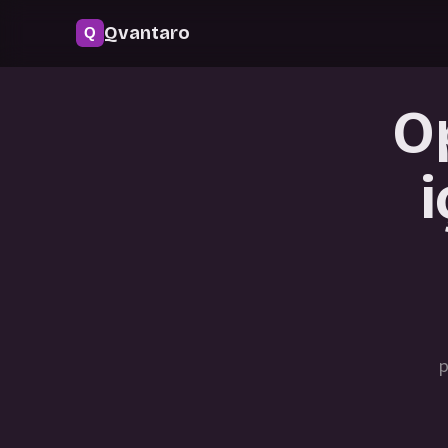
Qvantaro
O
i
p