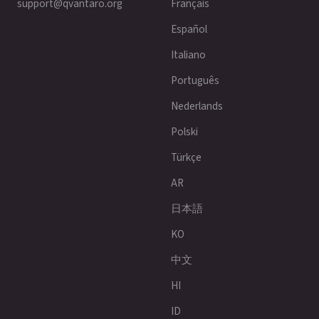
support@qvantaro.org
Français
Español
Italiano
Português
Nederlands
Polski
Türkçe
AR
日本語
KO
中文
HI
ID