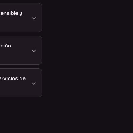
ensible y
ación
rvicios de