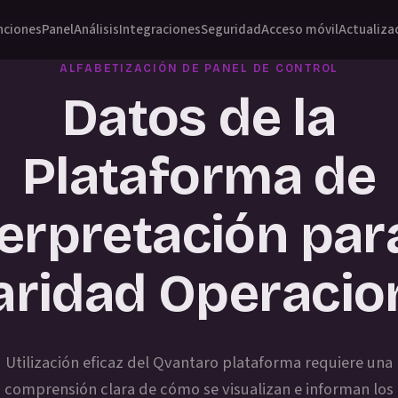
nciones
Panel
Análisis
Integraciones
Seguridad
Acceso móvil
Actualiza
ALFABETIZACIÓN DE PANEL DE CONTROL
Datos de la
Plataforma de
terpretación para
aridad Operacio
Utilización eficaz del Qvantaro plataforma requiere una
comprensión clara de cómo se visualizan e informan los