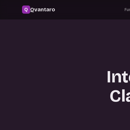
Qvantaro
Fu
In
Cl