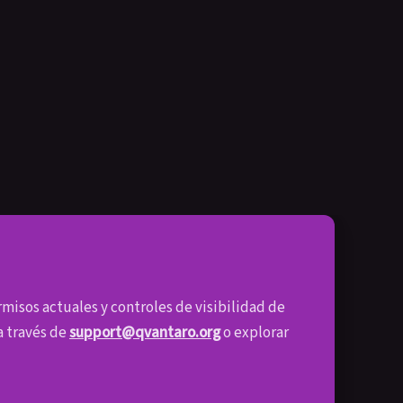
l
misos actuales y controles de visibilidad de
a través de
support@qvantaro.org
o explorar