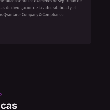
detallada sobre los exámenes de seguridad de
icas de divulgación de la vulnerabilidad y el
os
Qvantaro · Company & Compliance
.
O
icas